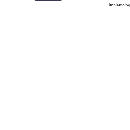
Implantolog
Hochpräzise Prothetik
Zahnersatz durch Prothesen Die oberste Priorität
unserer Behandlungen ist der…