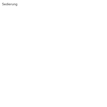
Sedierung
Wurzelkanalbehandlung
Zähne haben in Ihrem Inneren einen Hohlraum,
der mit Blutgefäßen,…