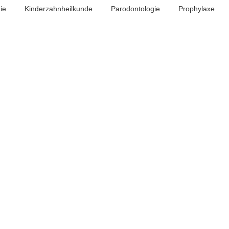
ie
Kinderzahnheilkunde
Parodontologie
Prophylaxe
Implantate für feste Zähne
Zahn-Implantate bieten eine große Bandbreite an
Möglichkeiten, um verloren gegangene…